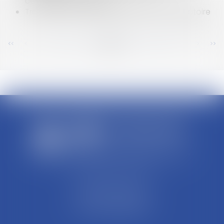
collectivités territoriales
Travail de nuit: repos compensateur obligatoire
<<
<
...
414
415
416
417
418
419
420
...
>
>>
SCP REFFAY ET ASSOCIES
44 Rue Léon Perrin
01004 BOURG EN BRESSE
Tél : 04 74 45 95 95