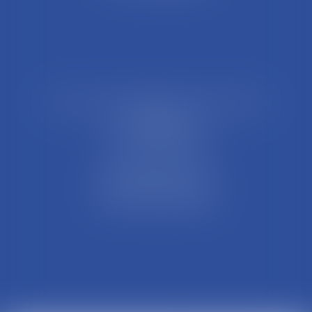
21 Rue François Garcin, 3ème arrondissement
69003 LYON
Tél : 04 37 48 08 81
Fax : 04 78 95 93 48
Parking Palais Justice
Métro Place Guichard
Tramway T1 Arret Palais