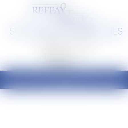
SCP REFFAY ET ASSOCIES
Barreau de Lyon et de l'Ain
Ouvrir
le
menu