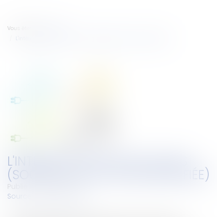
Vous êtes ici :
Accueil
L'intérêt du statut de la SAS (Société par Actions Simplifiée)
L'INTÉRÊT DU STATUT DE LA SAS
(SOCIÉTÉ PAR ACTIONS SIMPLIFIÉE)
Publié le :
01/12/2010
Source :
www.eurojuris.fr