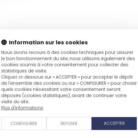
Information sur les cookies
Nous avons recours à des cookies techniques pour assurer
vative d'une terrasse
le bon fonctionnement du site, nous utilisons également des
 le rachat des jours de RTT
cookies soumis à votre consentement pour collecter des
on de l'adresse IP d'un blogueur
statistiques de visite.
fecté en bâtiment d'habitation
Cliquez ci-dessous sur « ACCEPTER » pour accepter le dépôt
es tribunaux
de l'ensemble des cookies ou sur « CONFIGURER » pour choisir
rtant sur les denrées alimentaires
quels cookies nécessitant votre consentement seront
déposés (cookies statistiques), avant de continuer votre
e
visite du site.
ne
Plus d'informations
iens immobiliers
iement du «très haut débit»
ACCEPTER
CONFIGURER
REFUSER
sant par un planning familial
licenciement