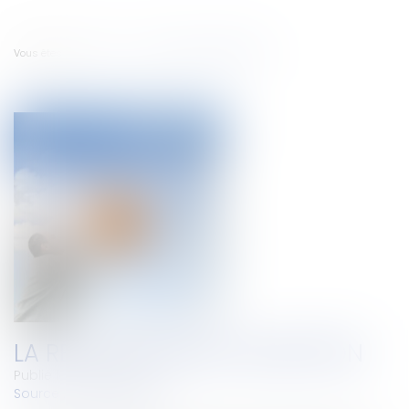
Vous êtes ici :
Accueil
La révocation de l'adoption
LA RÉVOCATION DE L'ADOPTION
Publié le :
24/06/2010
Source :
www.eurojuris.fr