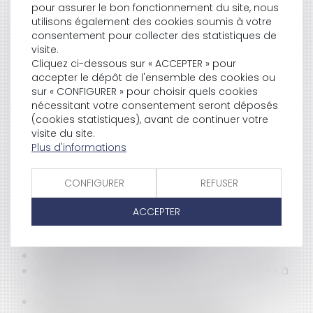
pour assurer le bon fonctionnement du site, nous
difficiles
utilisons également des cookies soumis à votre
Couples en instance de divorce: les devoirs du
consentement pour collecter des statistiques de
mariage subsistent pendant la procédure de
visite.
divorce
Cliquez ci-dessous sur « ACCEPTER » pour
Divorces transfrontaliers Européens: une
accepter le dépôt de l'ensemble des cookies ou
avancée pour 14 membres de l’U.E
sur « CONFIGURER » pour choisir quels cookies
Application d'un taux réduit de TVA aux
nécessitant votre consentement seront déposés
prestations AJ: non conformité de la France
(cookies statistiques), avant de continuer votre
L’indemnisation du salarié suite à une
visite du site.
déclaration d’inaptitude d’origine
Plus d'informations
professionnelle
Cession des droits sociaux: la fragilité des
CONFIGURER
REFUSER
clauses statutaires
Les chèques vacances
ACCEPTER
La loi du 9 juin 2010 relative à la création des
maisons d’assistants maternels
Certificat médical et divorce
Blanchiment de capitaux: la France rappelée à
l'ordre
Le nouveau cadre légal de l’offre de