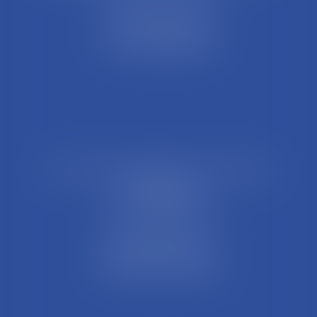
44 Rue Léon Perrin
01004 BOURG EN BRESSE
Tél : 04 74 45 95 95
21 Rue François Garcin, 3ème arrondissement
69003 LYON
Tél : 04 37 48 08 81
Fax : 04 78 95 93 48
Parking Palais Justice
Métro Place Guichard
Tramway T1 Arret Palais