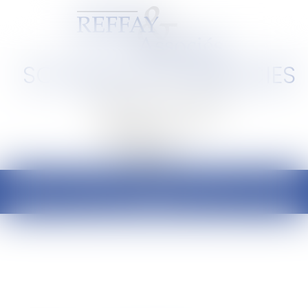
SCP REFFAY ET ASSOCIES
Barreau de Lyon et de l'Ain
Ouvrir
le
menu