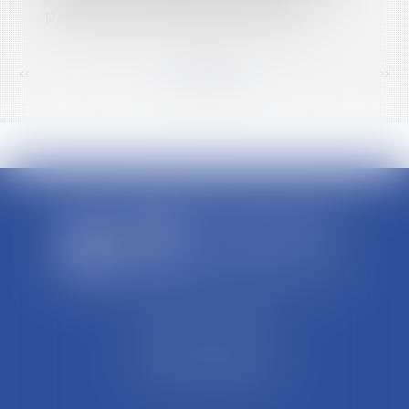
poursuivi pour homicide involontaire
<<
<
...
146
147
148
149
150
151
152
...
>
>>
SCP REFFAY ET ASSOCIES
44 Rue Léon Perrin
01004 BOURG EN BRESSE
Tél : 04 74 45 95 95