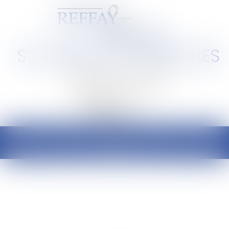
SCP REFFAY ET ASSOCIES
Barreau de Lyon et de l'Ain
Ouvrir
le
menu