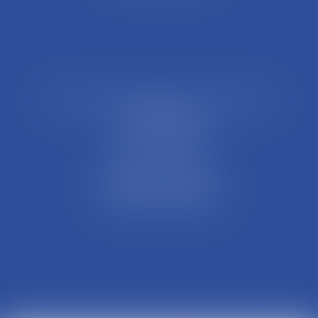
21 Rue François Garcin, 3ème arrondissement
69003 LYON
Tél : 04 37 48 08 81
Fax : 04 78 95 93 48
Parking Palais Justice
Métro Place Guichard
Tramway T1 Arret Palais