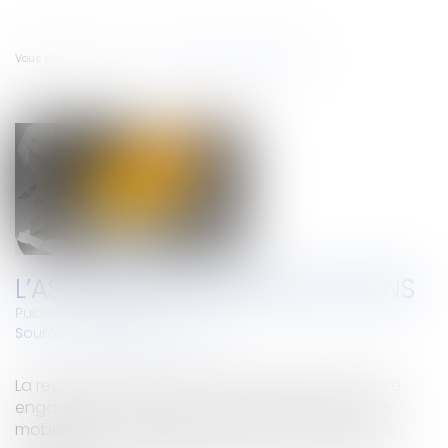
Vous êtes ici :
Accueil
L’assurance des associations
L’ASSURANCE DES ASSOCIATIONS
Publié le :
16/03/2021
Source :
www.ffa-assurance.fr
La responsabilité civile des associations peut être
engagée du fait de leurs activités, de leurs biens
mobiliers ou immobiliers. Divers événements sont