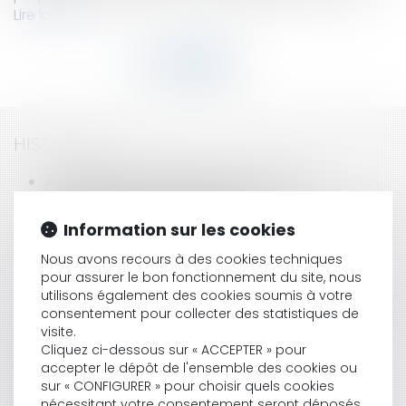
Lire la suite
HISTORIQUE
A qui doit être attribué le droit au bail?
Appréciation de l'ancienneté
Notion d'intérêt suffisant pour plaider au nom de
Information sur les cookies
la commune
Nous avons recours à des cookies techniques
Détournement de fonds publics : Jacques
pour assurer le bon fonctionnement du site, nous
Chirac mis en examen
utilisons également des cookies soumis à votre
Laurence Parisot propose de supprimer la durée
consentement pour collecter des statistiques de
légale du travail
visite.
Convention collective et bulletin de paie
Cliquez ci-dessous sur « ACCEPTER » pour
Vers une réforme de la PAC
accepter le dépôt de l'ensemble des cookies ou
L'illégalité du paiement des jours de grève
sur « CONFIGURER » pour choisir quels cookies
La journée de solidarité
nécessitant votre consentement seront déposés