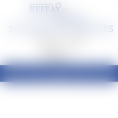
SCP REFFAY ET ASSOCIES
Barreau de Lyon et de l'Ain
Ouvrir
le
menu