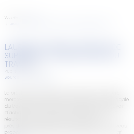
Vous êtes ici :
Accueil
Laurence Parisot propose de supprimer la durée légale du travail
LAURENCE PARISOT PROPOSE DE
SUPPRIMER LA DURÉE LÉGALE DU
TRAVAIL
Publié le :
21/11/2007
Source :
www.eurojuris.fr
La présidente du Medef Laurence Parisot a réitéré,
mercredi, sa proposition de supprimer la durée légale
du travail afin de remédier au problème du pouvoir
d'achat en France.« Le pouvoir d'achat c'est une
résultante d'une situation économique »La
présidente du Medef Laurence Parisot a de nouveau
proposé de supprimer la durée légale du travail af...