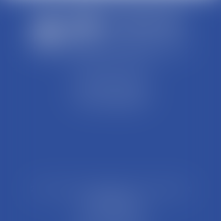
SCP REFFAY ET ASSOCIES
44 Rue Léon Perrin
01004 BOURG EN BRESSE
Tél : 04 74 45 95 95
21 Rue François Garcin, 3ème arrondissement
69003 LYON
Tél : 04 37 48 08 81
Fax : 04 78 95 93 48