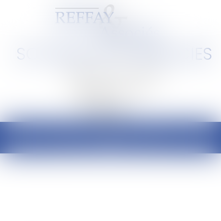
SCP REFFAY ET ASSOCIES
Barreau de Lyon et de l'Ain
Ouvrir
le
menu