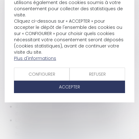
utilisons également des cookies soumis à votre
protège le propriétaire et la construction ?
consentement pour collecter des statistiques de
Une nouvelle action en bornage implique que la
visite.
limite séparative soit devenue incertaine
Cliquez ci-dessous sur « ACCEPTER » pour
Contrat d'assurance : résilier en ligne
accepter le dépôt de l'ensemble des cookies ou
Accident du travail : déclaration à la Cpam et
sur « CONFIGURER » pour choisir quels cookies
formalités obligatoires pour l'employeur
nécessitant votre consentement seront déposés
Abus de position dominante et compétence du
(cookies statistiques), avant de continuer votre
droit de l’Union
visite du site.
Action civile pour exercice illégal de l'activité de
Plus d'informations
conseil en investissements financiers
Encres de tatouage FERBER TATTOO INK :
CONFIGURER
REFUSER
attention, danger !
Projet de loi de simplification : mensualisation
ACCEPTER
des loyers pour les baux commerciaux
PTZ : les nouvelles dispositions 2024
Assurance des collectivités : l'Autorité de la
concurrence est saisie
Une proposition de loi sur la discrimination
capillaire a été adoptée par l'Assemblée
Nationale en première lecture