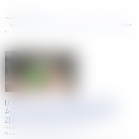
Vous êtes ici :
Accueil
Location interdite du bien acquis avec un prêt à taux zéro : quelle sanction
?
LOCATION INTERDITE DU BIEN
ACQUIS AVEC UN PRÊT À TAUX
ZÉRO : QUELLE SANCTION ?
Publié le :
10/04/2024
Source :
www.lemag-juridique.com