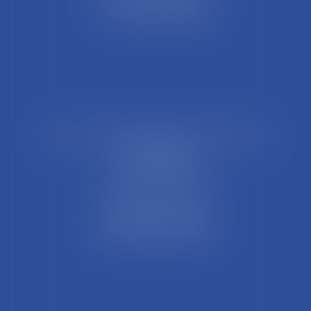
Tél : 04 74 45 95 95
21 Rue François Garcin, 3ème arrondissement
69003 LYON
Tél : 04 37 48 08 81
Fax : 04 78 95 93 48
Parking Palais Justice
Métro Place Guichard
Tramway T1 Arret Palais