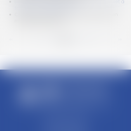
Location interdite du bien acquis avec un prêt à
taux zéro : quelle sanction ?
Comment se caractérise la faute dolosive en
matière d’assurance ?
<<
<
...
61
62
63
64
65
66
67
...
>
>>
SCP REFFAY ET ASSOCIES
44 Rue Léon Perrin
01004 BOURG EN BRESSE