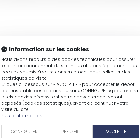
Information sur les cookies
Nous avons recours à des cookies techniques pour assurer
le bon fonctionnement du site, nous utilisons également des
es de jeux
cookies soumis à votre consentement pour collecter des
s frais d’itinérance pour les appels dans l'UE
statistiques de visite.
 règles relatives à l'oreillette au volant et au taux d'alcool
Cliquez ci-dessous sur « ACCEPTER » pour accepter le dépôt
taines créances
de l'ensemble des cookies ou sur « CONFIGURER » pour choisir
quels cookies nécessitant votre consentement seront
 et contrôle d’une concentration économique
déposés (cookies statistiques), avant de continuer votre
tions en Espagne
visite du site.
 leur résiliation
Plus d'informations
quences du silence
ntradictoire de la réception expresse
ACCEPTER
CONFIGURER
REFUSER
 des étrangers non résidents