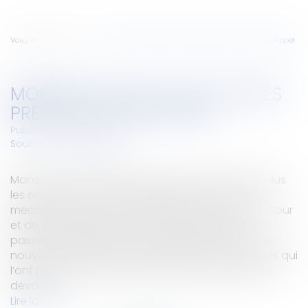
Vous êtes ici :
Accueil
Monsieur Attali et les avoués près les Cours d'Appel
MONSIEUR ATTALI ET LES AVOUÉS
PRÈS LES COURS D'APPEL
Publié le :
05/02/2008
Source :
www.eurojuris.fr
Monsieur ATTALI affirme que les avoués ne font plus
les conclusions. Ce propos dénote une totale
méconnaissance de la profession d’avoué à la Cour
et de son évolution au cours des 40 années
passées.La profession d'avouéAutrefois, avant le
nouveau code de procédure civile et les réformes qui
l’ont précédé dans les années 1970, la procédure
devant...
Lire la suite