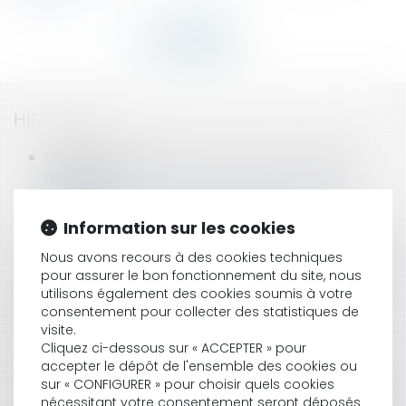
HISTORIQUE
Liquidation judicaire et pouvoirs du Juge de
l'exécution
Monsieur Attali et les avoués près les Cours
d'Appel
Information sur les cookies
Du nouveau pour l'abus de biens sociaux
Travaux complémentaires sur un bâtiment édifié
Nous avons recours à des cookies techniques
pour assurer le bon fonctionnement du site, nous
illégalement
utilisons également des cookies soumis à votre
Le bon de visite
consentement pour collecter des statistiques de
La contestation des honoraires, une épreuve
visite.
violente pour l'avocat
Cliquez ci-dessous sur « ACCEPTER » pour
Tarifs et honoraires des avocats
accepter le dépôt de l'ensemble des cookies ou
Le nouveau régime des heure supplémentaires
sur « CONFIGURER » pour choisir quels cookies
Le paiement d'une commission
nécessitant votre consentement seront déposés