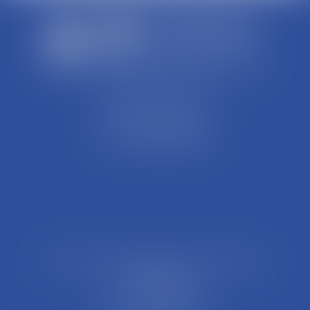
SCP REFFAY ET ASSOCIES
44 Rue Léon Perrin
01004 BOURG EN BRESSE
Tél : 04 74 45 95 95
21 Rue François Garcin, 3ème arrondissement
69003 LYON
Tél : 04 37 48 08 81
Fax : 04 78 95 93 48