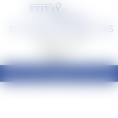
SCP REFFAY ET ASSOCIES
Barreau de Lyon et de l'Ain
Ouvrir
le
menu