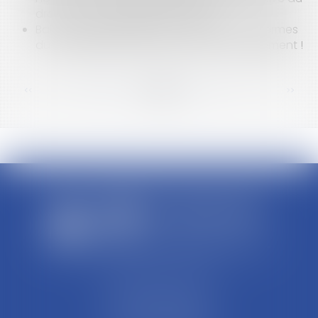
droit à la contrepartie financière
Bail commercial : Bailleurs : attention aux termes
du congé délivré avec offre de renouvellement !
<<
<
...
65
66
67
68
69
70
71
...
>
>>
SCP REFFAY ET ASSOCIES
44 Rue Léon Perrin
01004 BOURG EN BRESSE