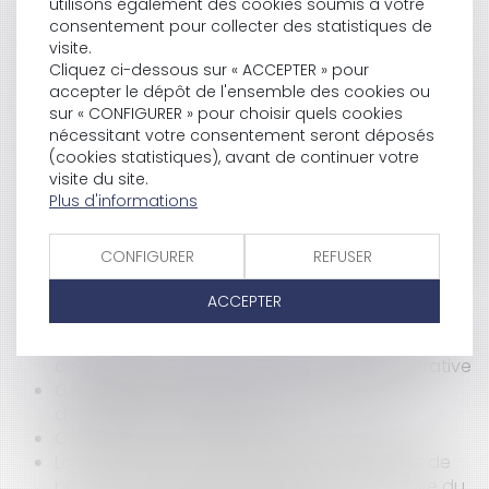
utilisons également des cookies soumis à votre
Responsabilité des diagnostiqueurs, avoir de
consentement pour collecter des statistiques de
bon yeux ne suffit pas ...
visite.
Agents immobiliers : application du statut des
Cliquez ci-dessous sur « ACCEPTER » pour
agents commerciaux
accepter le dépôt de l'ensemble des cookies ou
L'architecte est tenu de réaliser un projet qui soit
sur « CONFIGURER » pour choisir quels cookies
réalisable
nécessitant votre consentement seront déposés
Présomption de connaissance du vice caché :
(cookies statistiques), avant de continuer votre
ne pas confondre « Professionnel » et « Vendeur
visite du site.
professionnel »
Plus d'informations
Nouvelle sanction adoptée après la suspension
de la première : pas de violation du principe non
CONFIGURER
REFUSER
bis in idem
Personne vulnérable : quel est le rôle du
ACCEPTER
procureur ?
Précisions sur l’anonymisation des documents
communiqués après une enquête administrative
Convention d’occupation précaire : Pas
d’obligation de délivrance
Coup d’envoi pour le dispositif Bail Rénov’ !
La violation, même temporaire, de la clause de
non-concurrence emporte la perte définitive du