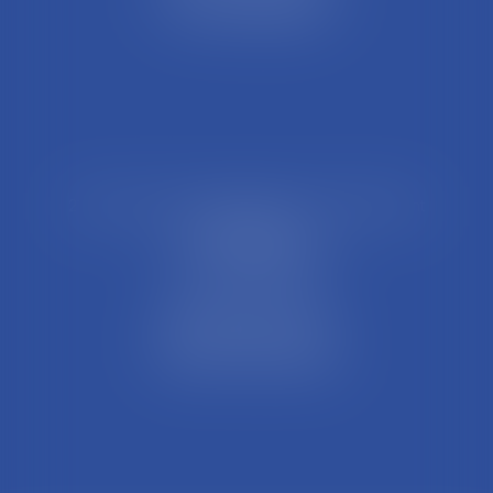
Tél : 04 74 45 95 95
21 Rue François Garcin, 3ème arrondissement
69003 LYON
Tél : 04 37 48 08 81
Fax : 04 78 95 93 48
Parking Palais Justice
Métro Place Guichard
Tramway T1 Arret Palais