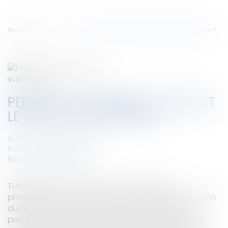
Vous êtes ici :
Accueil
Personne vulnérable : quel est le rôle du procureur ?
PERSONNE VULNÉRABLE : QUEL EST
LE RÔLE DU PROCUREUR ?
Auteur : MOUNIELOU Etienne
Publié le :
01/03/2024
Source :
www.eurojuris.fr
Tutellhéoden. Que ce soit pour des raisons
physiques, psychologiques ou simplement en raison
du temps qui passe, il est parfois nécessaire de
préserver les personnes en songeant au juge des