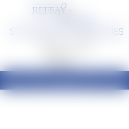
SCP REFFAY ET ASSOCIES
Barreau de Lyon et de l'Ain
Ouvrir
le
menu