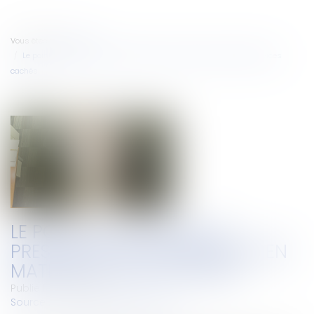
Vous êtes ici :
Accueil
Le point de départ de la prescription commerciale en matière de vices
cachés
LE POINT DE DÉPART DE LA
PRESCRIPTION COMMERCIALE EN
MATIÈRE DE VICES CACHÉS
Publié le :
16/02/2023
Source :
www.lemag-juridique.com