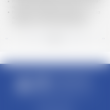
Prescription et nullité d’une vente immobilière :
action personnelle ou action réelle ?
Prestation compensatoire et taux d'intérêt : La
signification : préalable indispensable à
l’application d’un taux d’intérêt majoré
<<
<
...
101
102
103
104
105
106
107
...
>
>>
SCP REFFAY ET ASSOCIES