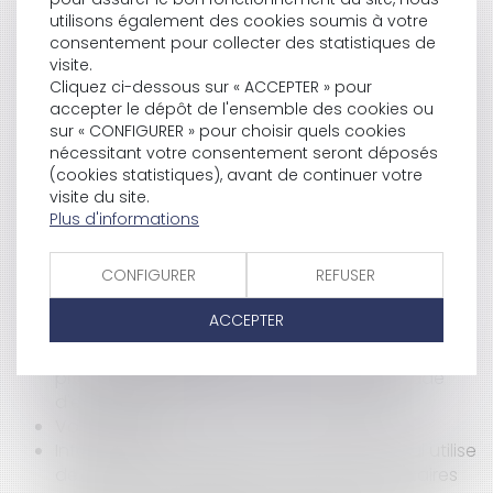
Action en garantie des vices cachés et
utilisons également des cookies soumis à votre
réparation du vice par un tiers
consentement pour collecter des statistiques de
Action récursoire en garantie des vices cachés :
visite.
la troisième chambre civile persiste et signe
Cliquez ci-dessous sur « ACCEPTER » pour
accepter le dépôt de l'ensemble des cookies ou
Assurance chômage : ce qui entre en vigueur au
sur « CONFIGURER » pour choisir quels cookies
1er février
nécessitant votre consentement seront déposés
Alerte aux huissiers ! PV 659 : le seul voisinage ne
(cookies statistiques), avant de continuer votre
suffit pas
visite du site.
Bénéficiaire de l’assurance dommages-ouvrage
Plus d'informations
en cas de vente de l’immeuble
Etablissement de devis réparatoires et
CONFIGURER
REFUSER
reconnaissance de responsabilité
Prescription et empiètement – attention au
ACCEPTER
fondement invoqué !
Fonction publique territoriale : Focus sur la
promotion interne par voie de liste d'aptitude
d'examen professionnel de la catégorie A
Voisin et DTU
Information de l’acheteur professionnel qui utilise
de l’acide chlorhydrique à des fins alimentaires