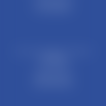
44 Rue Léon Perrin
01004 BOURG EN BRESSE
Tél : 04 74 45 95 95
21 Rue François Garcin, 3ème arrondissement
69003 LYON
Tél : 04 37 48 08 81
Fax : 04 78 95 93 48
Parking Palais Justice
Métro Place Guichard
Tramway T1 Arret Palais