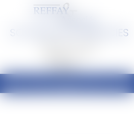
SCP REFFAY ET ASSOCIES
Barreau de Lyon et de l'Ain
Ouvrir
le
menu