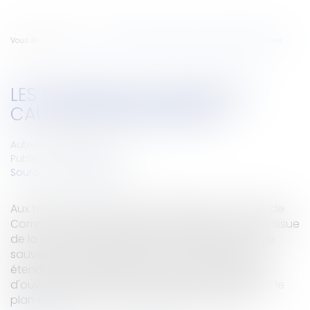
Vous êtes ici :
Accueil
Les poursuites contre les cautions personnelles
LES POURSUITES CONTRE LES
CAUTIONS PERSONNELLES
Auteur : PROVANSAL Alain
Publié le :
28/11/2007
Source :
www.eurojuris.fr
Aux termes de l'article L 621-48 alinéa 2 du Code de
Commerce dans sa rédaction antérieure à celle issue
de la Loi du 26 juillet 2005 reproduit dans la Loi de
sauvegarde des entreprises du 26 juillet 2006 et
étendue aux garanties autonomes, le jugement
d'ouverture suspend jusqu'au jugement arrêtant le
plan ou prononçant la liquidation toute acti...