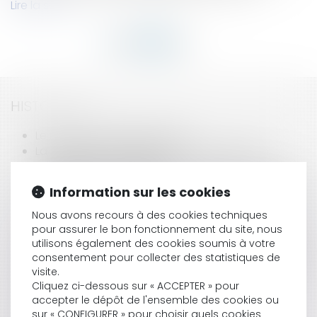
Lire la suite
HISTORIQUE
Le nouveau code du travail
La CEDH reconnaît le droit à la procréation
assistée pour un détenu
La procédure européenne d'injonction de payer
Information sur les cookies
Modèle de mandat de protection future sous
seing privé fixé
Nous avons recours à des cookies techniques
L'autorité des maisons d'enchères assigne eBay
pour assurer le bon fonctionnement du site, nous
utilisons également des cookies soumis à votre
en justice
consentement pour collecter des statistiques de
Absence de responsabilité pour contrefaçon du
visite.
propriétaire du JDD
Cliquez ci-dessous sur « ACCEPTER » pour
Journée internationale des personnes
accepter le dépôt de l'ensemble des cookies ou
handicapées
sur « CONFIGURER » pour choisir quels cookies