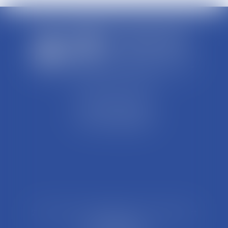
SCP REFFAY ET ASSOCIES
44 Rue Léon Perrin
01004 BOURG EN BRESSE
Tél : 04 74 45 95 95
21 Rue François Garcin, 3ème arrondissement
69003 LYON