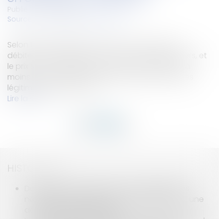
Publié le :
24/07/2024
Source :
www.lemag-juridique.com
Selon l’article 2285 du Code civil, « les biens du
débiteur sont le gage commun de ses créanciers, et
le prix s’en distribue entre eux par contribution, à
moins qu’il n’y ait entre les créanciers des causes
légitimes de préférence »...
Lire la suite
HISTORIQUE
Dommages causées par des catastrophes
naturelles : quel est le point de départ pour une
action en indemnisation ?