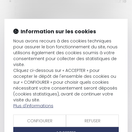
Les modalités de séquestre sont sans effet sur le
point de départ du délai de prescription de
l’action en récupération de l’indemnité
d’immobilisation
L’Autorité de la concurrence confirme enquêter
Information sur les cookies
sur NVIDIA
CEDH : les termes de la condamnation pénale et
Nous avons recours à des cookies techniques
la présomption d’innocence
pour assurer le bon fonctionnement du site, nous
Pouvoir souverain du juge du surendettement
utilisons également des cookies soumis à votre
consentement pour collecter des statistiques de
dans la détermination des mesures destinées à
visite.
assurer la situation de l’endetté
Cliquez ci-dessous sur « ACCEPTER » pour
Réajustement du loyer pour sous-location
accepter le dépôt de l'ensemble des cookies ou
irrégulière : le contrat doit s’apparenter à une
sur « CONFIGURER » pour choisir quels cookies
sous-location au sens du Code de commerce
nécessitant votre consentement seront déposés
Assurance-vie, capitalisation et PER :
(cookies statistiques), avant de continuer votre
modernisation de l'univers d'investissement
visite du site.
Location meublée touristique : des
Plus d'informations
rebondissements qui n’en finissent pas
d’étonner !
CONFIGURER
REFUSER
Quelles conséquences si vous réparez avec des
pièces d’occasion ?