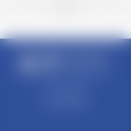
<<
<
...
52
53
54
55
56
57
58
...
>
>>
SCP REFFAY ET ASSOCIES
44 Rue Léon Perrin
01004 BOURG EN BRESSE
Tél : 04 74 45 95 95