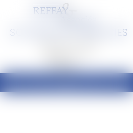
SCP REFFAY ET ASSOCIES
Barreau de Lyon et de l'Ain
Ouvrir
le
menu