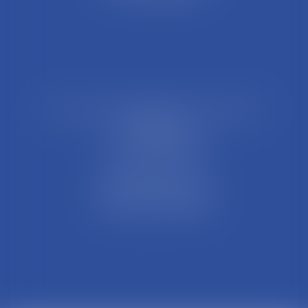
21 Rue François Garcin, 3ème arrondissement
69003 LYON
Tél : 04 37 48 08 81
Fax : 04 78 95 93 48
Parking Palais Justice
Métro Place Guichard
Tramway T1 Arret Palais