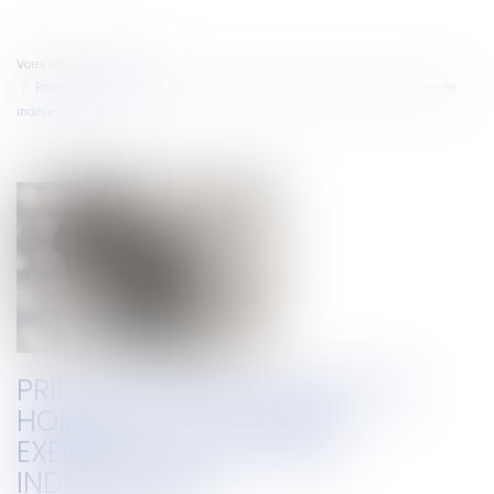
Vous êtes ici :
Accueil
Principe d'égalité entre les hommes et les femmes exerçant une activité
indépendante
PRINCIPE D'ÉGALITÉ ENTRE LES
HOMMES ET LES FEMMES
EXERÇANT UNE ACTIVITÉ
INDÉPENDANTE