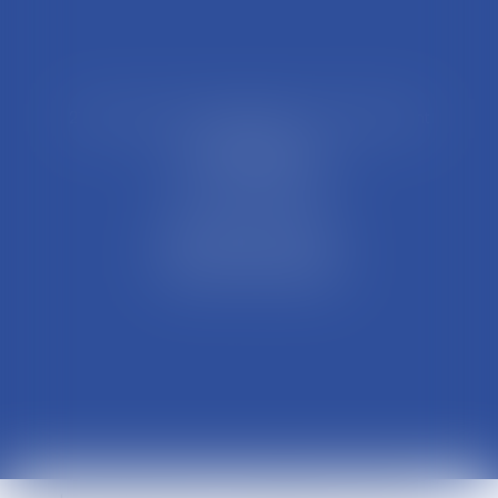
21 Rue François Garcin, 3ème arrondissement
69003 LYON
Tél : 04 37 48 08 81
Fax : 04 78 95 93 48
Parking Palais Justice
Métro Place Guichard
Tramway T1 Arret Palais