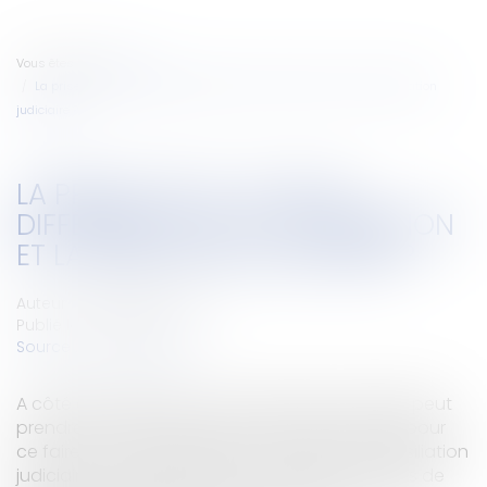
Vous êtes ici :
Accueil
La prise d’acte : quelles différences avec la démission et la résiliation
judiciaire ?
LA PRISE D’ACTE : QUELLES
DIFFÉRENCES AVEC LA DÉMISSION
ET LA RÉSILIATION JUDICIAIRE ?
Auteur : LAVERNE Christelle
Publié le :
01/02/2010
Source :
www.eurojuris.fr
A côté de la rupture conventionnelle, le salarié peut
prendre seul l’initiative de la rupture. Il dispose pour
ce faire de trois possibilités : la démission, la résiliation
judiciaire, ou la prise d'acte de rupture aux torts de