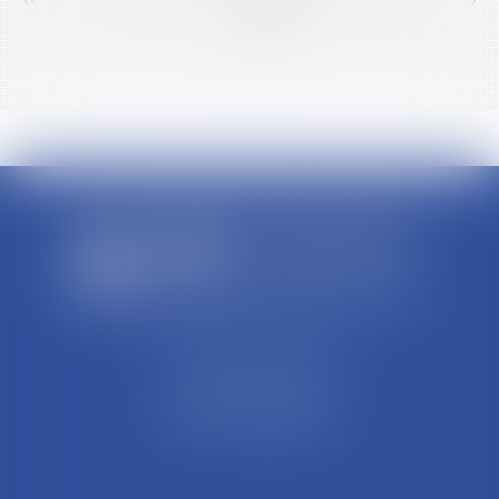
<<
<
...
438
439
440
441
442
443
444
...
>
>>
SCP REFFAY ET ASSOCIES
44 Rue Léon Perrin
01004 BOURG EN BRESSE
Tél : 04 74 45 95 95