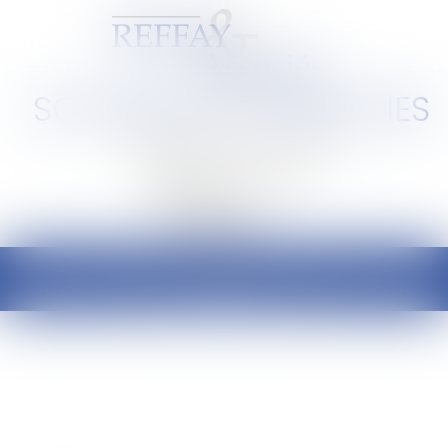
SCP REFFAY ET ASSOCIES
Barreau de Lyon et de l'Ain
Ouvrir
le
menu