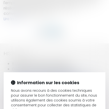
l'employeur.Démission, prise d'acte de rupture et
résiliation judiciaireA côté de la rupture
conventionnelle, qui néces...
Lire la suite
HISTORIQUE
Retenue à la source : réforme
Donations et réductions d'impôts
La prise d’acte : quelles différences avec la
démission et la résiliation judiciaire ?
Information sur les cookies
Prévention des incendies: de nouvelles
obligations pour l'employeur
Nous avons recours à des cookies techniques
pour assurer le bon fonctionnement du site, nous
La protection du secret des sources des
utilisons également des cookies soumis à votre
journalistes
consentement pour collecter des statistiques de
Tarification du service public d'eau potable :