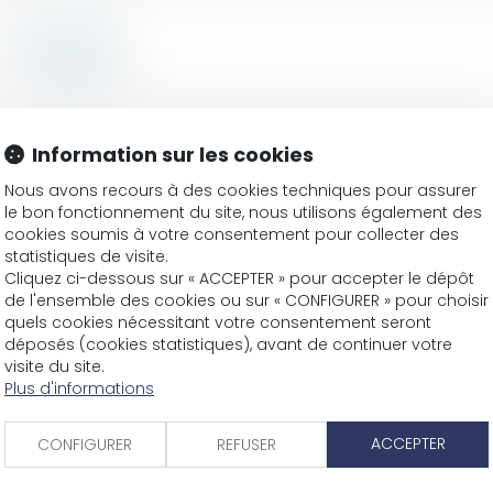
Information sur les cookies
Nous avons recours à des cookies techniques pour assurer
e : garanties et coût
le bon fonctionnement du site, nous utilisons également des
 bout du tunnel ?
cookies soumis à votre consentement pour collecter des
identique signature apposée sur le titre de recette individuel
statistiques de visite.
e au numérique !
Cliquez ci-dessous sur « ACCEPTER » pour accepter le dépôt
icle L. 1142-1 du code de santé publique
de l'ensemble des cookies ou sur « CONFIGURER » pour choisir
tion biennale et fraude
quels cookies nécessitant votre consentement seront
anté : la preuve devant les juridictions disciplinaires
déposés (cookies statistiques), avant de continuer votre
assurance emprunteur sans "sélection médicale"
visite du site.
Plus d'informations
a prise en compte d’un détachement en catégorie active
 milliards €
ssion de créances d’indemnisation
ACCEPTER
CONFIGURER
REFUSER
ance pour un mur de clôture ?
teur revient dans une version remaniée