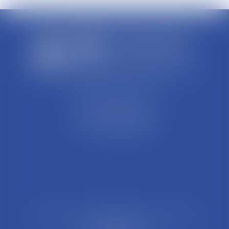
SCP REFFAY ET ASSOCIES
44 Rue Léon Perrin
01004 BOURG EN BRESSE
Tél : 04 74 45 95 95
21 Rue François Garcin, 3ème arrondissement
69003 LYON