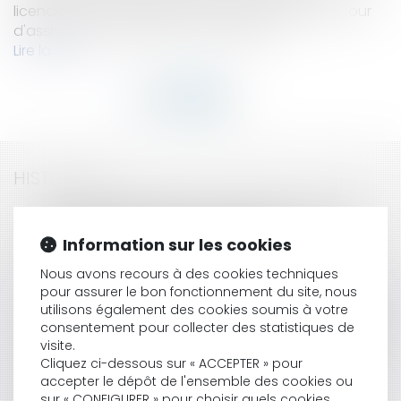
licencié de cette fédération condamné par la Cour
d'assises pour agressions sexuelles sur...
Lire la suite
HISTORIQUE
The right to practice as a Lawyer isn't a good
protected by the right of property
Information sur les cookies
Adoption d'un nouveau Règlement sur les
boissons spiritueuses
Nous avons recours à des cookies techniques
pour assurer le bon fonctionnement du site, nous
Livraison d'une prestation dans un Etat de l'Union
utilisons également des cookies soumis à votre
Européenne
consentement pour collecter des statistiques de
Droit d'exercer la profession d'Avocat et droit de
visite.
propriété
Cliquez ci-dessous sur « ACCEPTER » pour
La loi du 31 décembre 1975 relative à la sous-
accepter le dépôt de l'ensemble des cookies ou
traitance est une loi de police
sur « CONFIGURER » pour choisir quels cookies