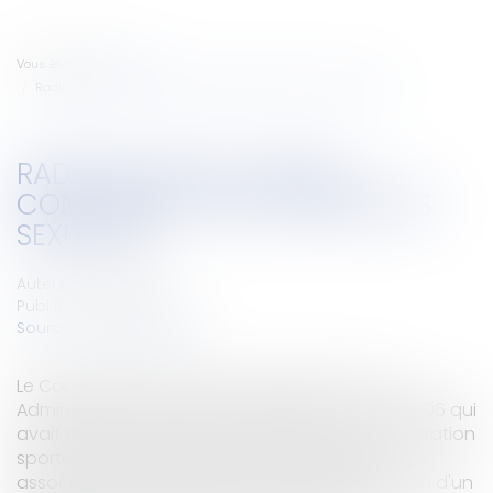
Vous êtes ici :
Accueil
Radiation d'un Judoka condamné pour agressions sexuelles
RADIATION D'UN JUDOKA
CONDAMNÉ POUR AGRESSIONS
SEXUELLES
Auteur : VIBERT Olivier
Publié le :
18/12/2007
Source :
www.eurojuris.fr
Le Conseil d'état confirme un arrêt de la Cour
Administrative d'appel de MARSEILLE du 5 mai 2006 qui
avait annulé la sanction prononcée par la fédération
sportive de judo, kendo, jujitsu et disciplines
associées, décision qui consistait en la radiation d'un