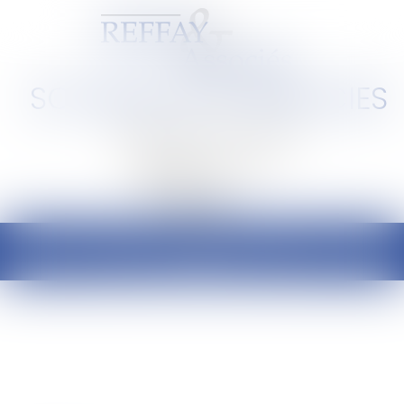
SCP REFFAY ET ASSOCIES
Barreau de Lyon et de l'Ain
Ouvrir
le
menu