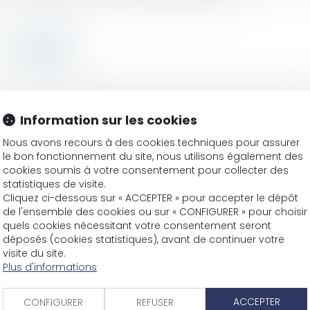
Information sur les cookies
e bailleur : les éléments de preuve postérieurs à la délivr
Nous avons recours à des cookies techniques pour assurer
le bon fonctionnement du site, nous utilisons également des
ire commercial sanctionnée, même si le local est détruit
cookies soumis à votre consentement pour collecter des
e l’ordonnance du 6 avril 2022 relative au recul du trait de 
statistiques de visite.
Cliquez ci-dessous sur « ACCEPTER » pour accepter le dépôt
 élus locaux et la protection des maires : quelles mesures
de l'ensemble des cookies ou sur « CONFIGURER » pour choisir
quels cookies nécessitant votre consentement seront
ique
déposés (cookies statistiques), avant de continuer votre
 du littoral approche de son adoption
visite du site.
il rural incorporé dans le domaine public
Plus d'informations
ontre le squat
à tout moment et sans motif
ACCEPTER
CONFIGURER
REFUSER
ins magasins de meubles éphémères