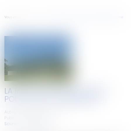
Vous êtes ici :
Accueil
La résiliation du bail rural pour cause d'urbanisme
LA RÉSILIATION DU BAIL RURAL
POUR CAUSE D'URBANISME
Auteur : GAUCHER-PIOLA Alexis
Publié le :
07/07/2010
Source :
www.eurojuris.fr