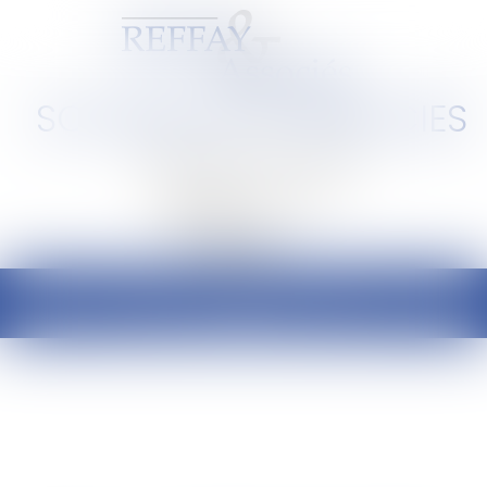
SCP REFFAY ET ASSOCIES
Barreau de Lyon et de l'Ain
Ouvrir
le
menu