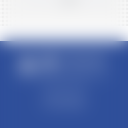
>>
SCP REFFAY ET ASSOCIES
44 Rue Léon Perrin
01004 BOURG EN BRESSE
Tél : 04 74 45 95 95