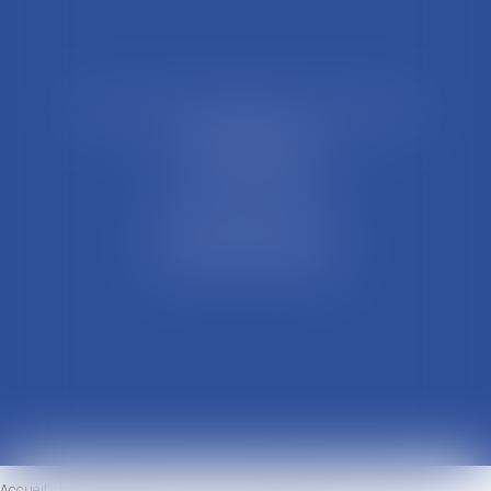
21 Rue François Garcin, 3ème arrondissement
69003 LYON
Tél : 04 37 48 08 81
Fax : 04 78 95 93 48
Parking Palais Justice
Métro Place Guichard
Tramway T1 Arret Palais
Accueil
Le cabinet
L'équipe
Compétences
Ventes aux