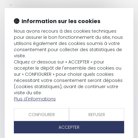
Nullité du CCMI sous condition suspensive
d’acquisition du terrain par donation
Expression des groupes d'opposition : un espace
Information sur les cookies
doit être réservé aux groupes d'opposition dans
Nous avons recours à des cookies techniques
les publications des communes de 1000
pour assurer le bon fonctionnement du site, nous
habitants et plus
utilisons également des cookies soumis à votre
Explosion rue de Trévise : la mise en cause de la
consentement pour collecter des statistiques de
Ville de Paris confirmée
visite.
Responsabilité d’un propriétaire de véhicule
Cliquez ci-dessous sur « ACCEPTER » pour
dans un accident de la circulation en raison
accepter le dépôt de l'ensemble des cookies ou
d’une fuite d’huile
sur « CONFIGURER » pour choisir quels cookies
Point de départ du délai pour la production d'un
nécessitant votre consentement seront déposés
mémoire récapitulatif
(cookies statistiques), avant de continuer votre
Assurances « pertes d’exploitation » : l’état des
visite du site.
Plus d'informations
lieux de l’ACPR
Le maintien d’une rémunération excessive en cas
de difficultés financières d’une association
CONFIGURER
REFUSER
constitue un délit de banqueroute
Concession funéraire, droit au renouvellement et
ACCEPTER
droit de propriété