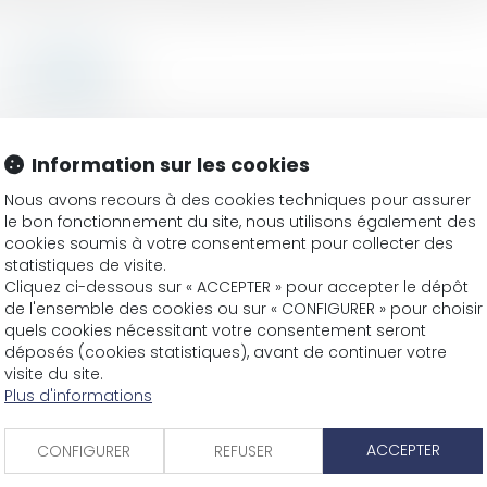
Information sur les cookies
Nous avons recours à des cookies techniques pour assurer
ptée par le Parlement
le bon fonctionnement du site, nous utilisons également des
l’épineux conflit
cookies soumis à votre consentement pour collecter des
e s’apprécie au regard de la situation de l’emprunteur
statistiques de visite.
Cliquez ci-dessous sur « ACCEPTER » pour accepter le dépôt
ontre la CPAM n’interrompt pas le délai contre l’employeur
de l'ensemble des cookies ou sur « CONFIGURER » pour choisir
t être condamné… même par un tiers au contrat
quels cookies nécessitant votre consentement seront
déposés (cookies statistiques), avant de continuer votre
grant : la Cour de cassation encadre strictement la com
visite du site.
 les collectivités ?
Plus d'informations
 son droit à réparation
as des communes insulaires
ACCEPTER
CONFIGURER
REFUSER
 sein des baux commerciaux - évolution de la jurispruden
pour non-respect des mentions obligatoires