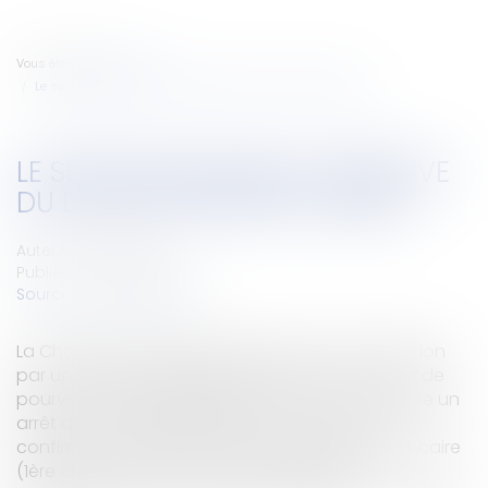
Vous êtes ici :
Accueil
Le secret bancaire à l'épreuve du devoir de mise en garde
LE SECRET BANCAIRE À L'ÉPREUVE
DU DEVOIR DE MISE EN GARDE
Auteur : VIBERT Olivier
Publié le :
24/10/2007
Source :
www.eurojuris.fr
La Chambre commerciale de la Cour de cassation
par un arrêt du 18 septembre 2007 (Ch. Com. n° de
pourvoi 06-10663) rejette le pourvoi formé contre un
arrêt de la Cour d'appel d'Aix-en-Provence et
confirme la portée du secret professionnel bancaire
(1ère chambre civile D) du 28 septembre