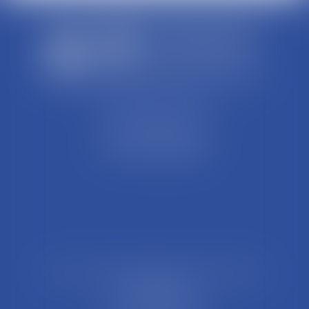
SCP REFFAY ET ASSOCIES
44 Rue Léon Perrin
01004 BOURG EN BRESSE
Tél : 04 74 45 95 95
21 Rue François Garcin, 3ème arrondissement
69003 LYON
Tél : 04 37 48 08 81