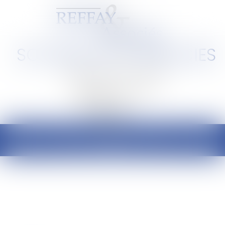
SCP REFFAY ET ASSOCIES
Barreau de Lyon et de l'Ain
Ouvrir
le
menu