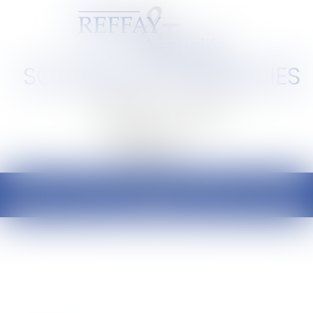
SCP REFFAY ET ASSOCIES
Barreau de Lyon et de l'Ain
Ouvrir
le
menu