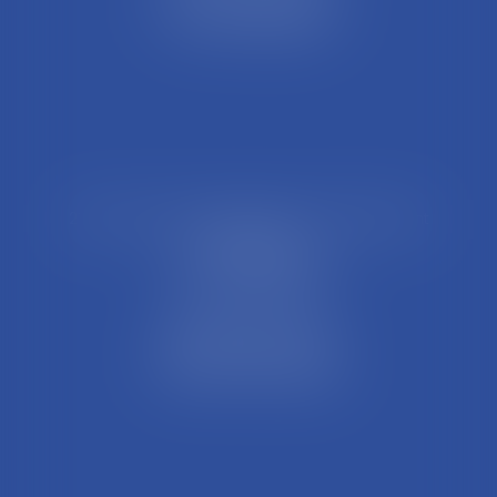
01004 BOURG EN BRESSE
Tél : 04 74 45 95 95
21 Rue François Garcin, 3ème arrondissement
69003 LYON
Tél : 04 37 48 08 81
Fax : 04 78 95 93 48
Parking Palais Justice
Métro Place Guichard
Tramway T1 Arret Palais