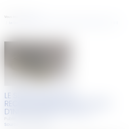
Vous êtes ici :
Accueil
Le Service d’Aide au Recouvrement des Victimes d’Infractions (S.A.R.V.I)
LE SERVICE D’AIDE AU
RECOUVREMENT DES VICTIMES
D’INFRACTIONS (S.A.R.V.I)
Publié le :
27/08/2010
Source :
www.eurojuris.fr