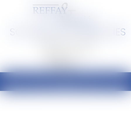
SCP REFFAY ET ASSOCIES
Barreau de Lyon et de l'Ain
Ouvrir
le
menu