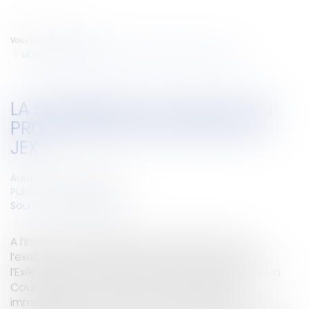
Vous êtes ici :
Accueil
La suspension de l'exécution provisoire des décisions du JEX
LA SUSPENSION DE L'EXÉCUTION
PROVISOIRE DES DÉCISIONS DU
JEX
Auteur : BARBIER Philippe
Publié le :
12/02/2008
Source :
www.eurojuris.fr
A l’instar des antibiotiques, la suspension de
l’exécution provisoire des décisions du Juge de
l’Exécution par la saisine du Premier Président de la
Cour d’Appel n’est pas automatique.Saisie
immobilière et ordonnance du 13 décembre