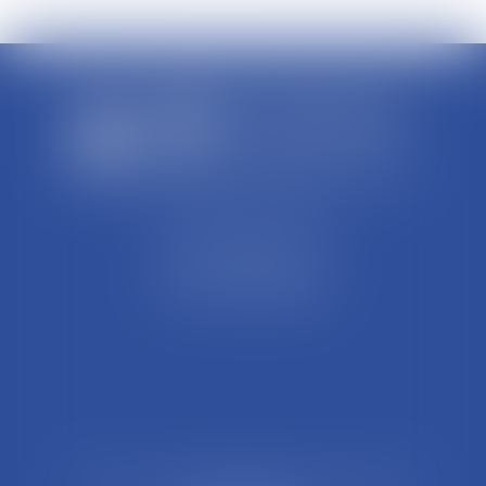
SCP REFFAY ET ASSOCIES
44 Rue Léon Perrin
01004 BOURG EN BRESSE
Tél : 04 74 45 95 95
21 Rue François Garcin, 3ème arrondissement