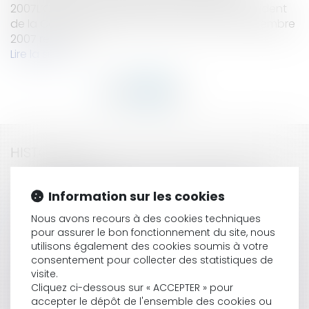
2007L’Ordonnance de Monsieur le Premier Président
de la Cour d’appel d’Aix en Provence du 13 Décembre
2007 reprodui...
Lire la suite
HISTORIQUE
Pôles de l’instruction : Enfin des précisions
Information sur les cookies
réglementaires!
La fusion ANPE-Unedic
Nous avons recours à des cookies techniques
La suspension de l'exécution provisoire des
pour assurer le bon fonctionnement du site, nous
décisions du JEX
utilisons également des cookies soumis à votre
Compétence internationale juridictionnelle et
consentement pour collecter des statistiques de
vente du chat persan
visite.
Demande de vente amiable et expertise
Cliquez ci-dessous sur « ACCEPTER » pour
accepter le dépôt de l'ensemble des cookies ou
Un fœtus né sans vie peut être déclaré à l'état