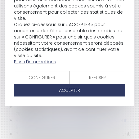
et dépendance économique : la Cour de
utilisons également des cookies soumis à votre
cassation durcit l’appréciation des pratiques
consentement pour collecter des statistiques de
verticales !
visite.
L’absence de valeur probante d’un acte de
Cliquez ci-dessous sur « ACCEPTER » pour
accepter le dépôt de l'ensemble des cookies ou
notoriété acquisitive ne peut entraîner sa nullité
sur « CONFIGURER » pour choisir quels cookies
Baux commerciaux : vous pouvez désormais
nécessitant votre consentement seront déposés
demander la mensualisation du loyer
(cookies statistiques), avant de continuer votre
Surendettement : examen distinct de la bonne
visite du site.
foi des époux
Plus d'informations
Contrat clair et précis : le juge ne peut en
modifier la portée
CONFIGURER
REFUSER
Incapacité permanente professionnelle : les
règles changent !
ACCEPTER
La reconnaissance du préjudice psychique des
victimes de viols comme dommage corporel
Location de véhicule : la réglementation
applicable
Valeur en assurance : la définition simple pour
éviter une mauvaise indemnisation
Passoires thermiques : vers un assouplissement