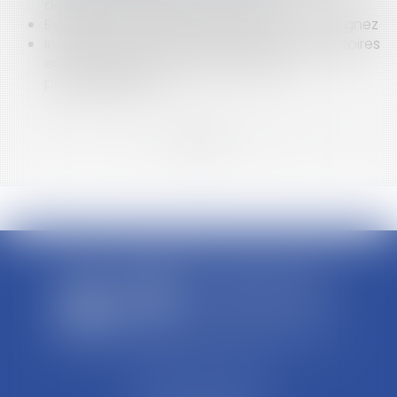
des règles de location en France ?
Bail 3 6 9 : durée, loyer, sortie, ce que vous signez
Influenceurs : de nouvelles mentions obligatoires
en cas de promotion de formations
professionnelles
<<
<
...
3
4
5
6
7
8
9
...
>
>>
SCP REFFAY ET ASSOCIES