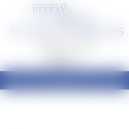
SCP REFFAY ET ASSOCIES
Barreau de Lyon et de l'Ain
Ouvrir
le
menu