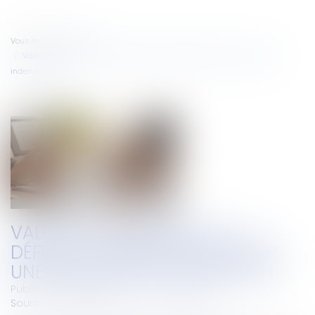
Vous êtes ici :
Accueil
Valeur en assurance : la définition simple pour éviter une mauvaise
indemnisation
VALEUR EN ASSURANCE : LA
DÉFINITION SIMPLE POUR ÉVITER
UNE MAUVAISE INDEMNISATION
Publié le :
20/05/2026
Source :
www.assureur-conseil-en-ligne.fr