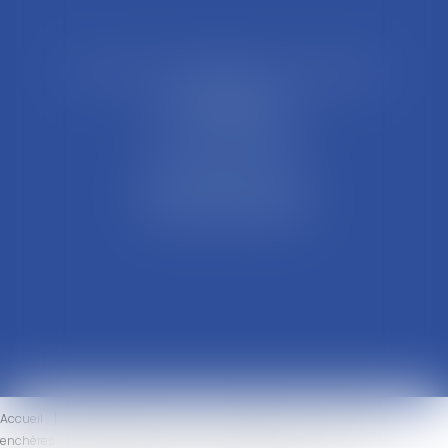
21 Rue François Garcin, 3ème arrondissement
69003 LYON
Tél : 04 37 48 08 81
Fax : 04 78 95 93 48
Parking Palais Justice
Métro Place Guichard
Tramway T1 Arret Palais
Accueil
Le cabinet
L'équipe
Compétences
Ventes aux
enchères
Honoraires
Actus
Eurojuris
Contact
Votre