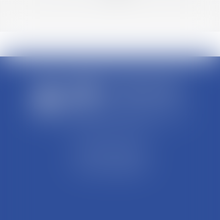
>>
SCP REFFAY ET ASSOCIES
44 Rue Léon Perrin
01004 BOURG EN BRESSE
Tél : 04 74 45 95 95