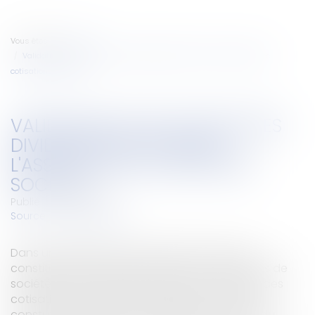
Vous êtes ici :
Accueil
Validation de l'inclusion des dividendes de SEL dans l'assiette des
cotisations sociales
VALIDATION DE L'INCLUSION DES
DIVIDENDES DE SEL DANS
L'ASSIETTE DES COTISATIONS
SOCIALES
Publié le :
26/08/2010
Source :
www.eurojuris.fr
Dans une décision du 6 août 2010, le Conseil
constitutionnel valide l'inclusion des dividendes de
sociétés d'exercice libéral (SEL) dans l'assiette des
cotisations sociales.QPC: décision du Conseil
constututionnel du 6 août 2010L'article L. 131-6 du