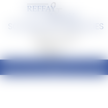
SCP REFFAY ET ASSOCIES
Barreau de Lyon et de l'Ain
Ouvrir
le
menu