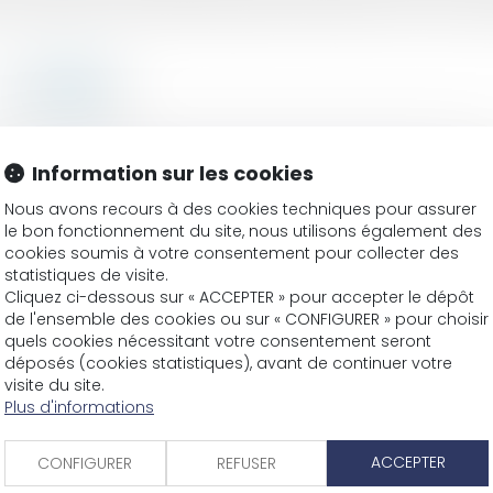
t, dans l’arrêt Commune de MER (Conseil d'Etat 25 novembre 
Information sur les cookies
Nous avons recours à des cookies techniques pour assurer
le bon fonctionnement du site, nous utilisons également des
cookies soumis à votre consentement pour collecter des
d national interprofessionnel
statistiques de visite.
Cliquez ci-dessous sur « ACCEPTER » pour accepter le dépôt
 immeuble vendu après achèvement
de l'ensemble des cookies ou sur « CONFIGURER » pour choisir
 à suivre
quels cookies nécessitant votre consentement seront
déposés (cookies statistiques), avant de continuer votre
ce applicables au secteur de distribution
visite du site.
dics de copropriété
Plus d'informations
pplémentaire
e (EIRL): Avatar
ACCEPTER
CONFIGURER
REFUSER
 privé