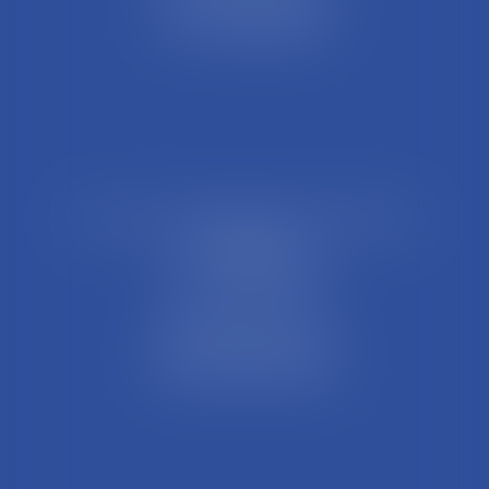
01004 BOURG EN BRESSE
Tél : 04 74 45 95 95
21 Rue François Garcin, 3ème arrondissement
69003 LYON
Tél : 04 37 48 08 81
Fax : 04 78 95 93 48
Parking Palais Justice
Métro Place Guichard
Tramway T1 Arret Palais