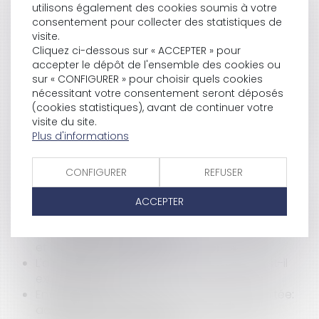
utilisons également des cookies soumis à votre
Contenu de la délibération portant révision d'un
consentement pour collecter des statistiques de
plan local d'urbanisme
visite.
Publication du décret relatif aux compétences et
Cliquez ci-dessous sur « ACCEPTER » pour
au fonctionnement des juridictions
accepter le dépôt de l'ensemble des cookies ou
administratives
sur « CONFIGURER » pour choisir quels cookies
Création d'un régime matrimonial commun entre
nécessitant votre consentement seront déposés
la France et l'Allemagne
(cookies statistiques), avant de continuer votre
Le problème de l'application d'un coefficient de
visite du site.
Plus d'informations
vétusté dans l'indemnisation d'un dommage
Licenciement d'une salariée enceinte
Droits d'accises sur les cigarettes: adoption
CONFIGURER
REFUSER
d'une directive
Procédure adaptée des marchés publics: retour
ACCEPTER
au seuil des 4000
Projet de loi ENE: création dun PLU intercommunal
et énergies renouvelables
L'acte contresigné par un avocat, qu'en est-il
exactement ?
Entrepreneur individuel à responsabilité limitée:
adoption du projet de loi