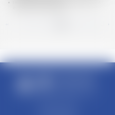
L'indemnisation du candidat irrégulièrement
évincé d'un marché public
<<
<
...
436
437
438
439
440
441
442
...
>
>>
SCP REFFAY ET ASSOCIES
44 Rue Léon Perrin