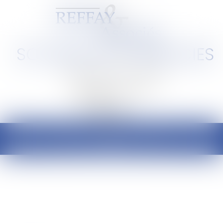
SCP REFFAY ET ASSOCIES
Barreau de Lyon et de l'Ain
Ouvrir
le
menu