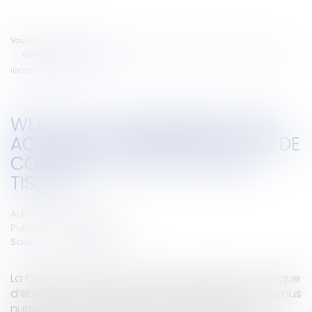
Vous êtes ici :
Accueil
Web 2.0 et responsabilité des acteurs de l’Internet en cas de contenus
illicites: affaire Tiscali
WEB 2.0 ET RESPONSABILITÉ DES
ACTEURS DE L’INTERNET EN CAS DE
CONTENUS ILLICITES: AFFAIRE
TISCALI
Auteur : HERPE François
Publié le :
01/03/2010
Source :
www.eurojuris.fr
La Cour de Cassation a rendu une décision qui risque
d’ébranler les certitudes des hébergeurs de contenus
numériques qui se croyaient à l’abri contre les