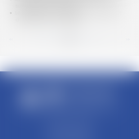
subsidiaire pour l’auxiliaire !
Les promotions sur les produits d’hygiène et
d’entretien sont encadrées
<<
<
...
64
65
66
67
68
69
70
...
>
>>
SCP REFFAY ET ASSOCIES
44 Rue Léon Perrin
01004 BOURG EN BRESSE