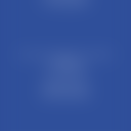
Tél : 04 74 45 95 95
21 Rue François Garcin, 3ème arrondissement
69003 LYON
Tél : 04 37 48 08 81
Fax : 04 78 95 93 48
Parking Palais Justice
Métro Place Guichard
Tramway T1 Arret Palais