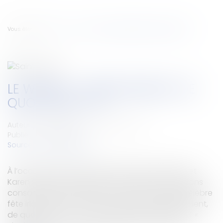
Vous êtes ici :
Accueil
Le whisky : juridiquement, de quoi s’agit-il ?
LE WHISKY : JURIDIQUEMENT, DE
QUOI S’AGIT-IL ?
Auteurs : MEUNIER Flavien, SAMMIER Karen
Publié le :
15/03/2024
Source :
www.eurojuris.fr
À l’occasion de la Saint Patrick, Flavien Meunier et
Karen Sammier proposent une Foire aux Questions
consacrée à l’une des boissons phares de la célèbre
fête irlandaise : le whisky ! 1. Le whisky : juridiquement,
de quoi s’agit-il ? 2. On dit whisky ou whiskey ? 3. «