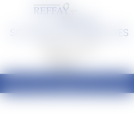
SCP REFFAY ET ASSOCIES
Barreau de Lyon et de l'Ain
Ouvrir
le
menu