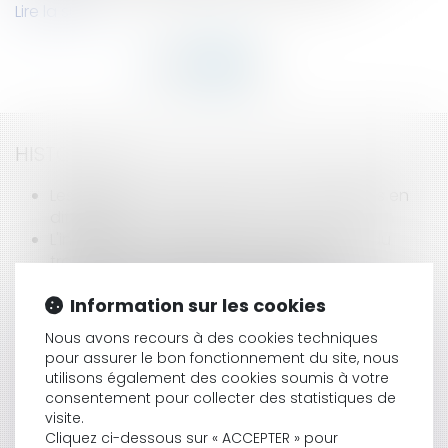
Lire la suite
HISTORIQUE
Les solutions de prévention des entreprises en
difficulté
L'instruction des déclarations d'accident du
travail et de maladie professionnelle
Grippe H1N1 : Prévenir les conséquences d'une
Information sur les cookies
pandémie sur la vie de l’entreprise
Installation d’un système de vidéosurveillance :
Nous avons recours à des cookies techniques
les démarches à respecter
pour assurer le bon fonctionnement du site, nous
Aménagement de la réglementation des jeux
utilisons également des cookies soumis à votre
dans les casinos
consentement pour collecter des statistiques de
La loi de modernisation de l'économie et les
visite.
délais de paiement
Cliquez ci-dessous sur « ACCEPTER » pour