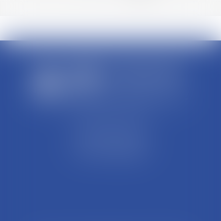
SCP REFFAY ET ASSOCIES
44 Rue Léon Perrin
01004 BOURG EN BRESSE
Tél : 04 74 45 95 95