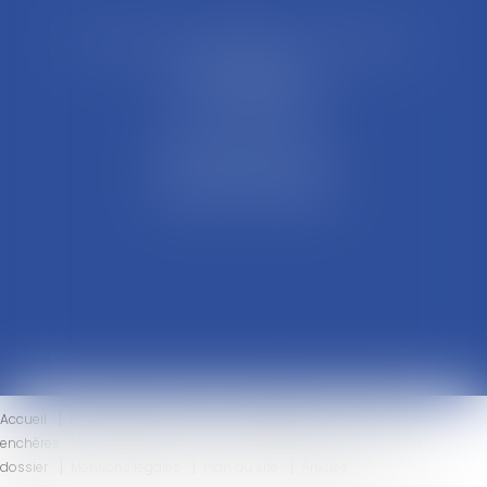
21 Rue François Garcin, 3ème arrondissement
69003 LYON
Tél : 04 37 48 08 81
Fax : 04 78 95 93 48
Parking Palais Justice
Métro Place Guichard
Tramway T1 Arret Palais
Accueil
Le cabinet
L'équipe
Compétences
Ventes aux
enchères
Honoraires
Actus
Eurojuris
Contact
Votre
dossier
Mentions légales
Plan du site
Articles