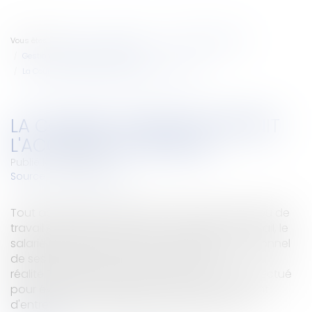
Vous êtes ici :
Accueil
Entreprises
Gestion de l'entreprise
Gestion des risques et sécurité
La Cour de cassation définit l'accident du travail
LA COUR DE CASSATION DÉFINIT
L'ACCIDENT DU TRAVAIL
Publié le :
10/10/2007
Source :
www.eurojuris.fr
Tout accident qui se produit au temps et au lieu de
travail étant présumé être un accident du travail, le
salarié n'a pas à prouver le caractère professionnel
de ses blessures mais uniquement leur
réalité.PrécisionsEn raison d'un écart brutal effectué
pour éviter un véhicule fonçant sur lui, un agent
d'entretien avait été blessé. L'incident avai...