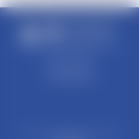
SCP REFFAY ET ASSOCIES
44 Rue Léon Perrin
01004 BOURG EN BRESSE
Tél : 04 74 45 95 95
21 Rue François Garcin, 3ème arrondissement