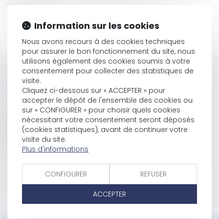
Lire la suite
Information sur les cookies
Nous avons recours à des cookies techniques
pour assurer le bon fonctionnement du site, nous
utilisons également des cookies soumis à votre
consentement pour collecter des statistiques de
HISTORIQUE
visite.
Cliquez ci-dessous sur « ACCEPTER » pour
Les mentions sanitaires dans la publicité
accepter le dépôt de l'ensemble des cookies ou
alimentaire
sur « CONFIGURER » pour choisir quels cookies
Les industriels et la publicité
nécessitant votre consentement seront déposés
Publicité comparative et grande distribution
(cookies statistiques), avant de continuer votre
Publicité illicite en faveur du tabac
visite du site.
Large event law
Plus d'informations
CONFIGURER
REFUSER
<<
<
1
2
3
4
>
>>
ACCEPTER