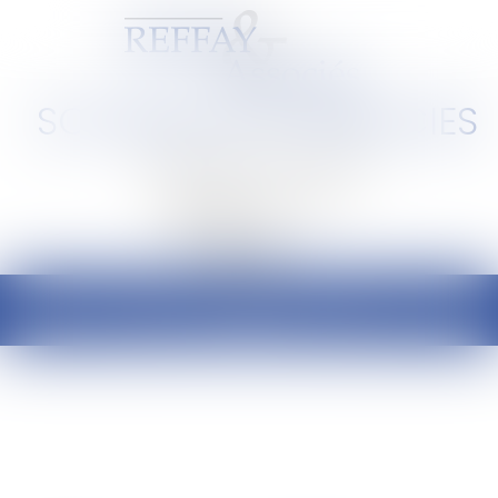
SCP REFFAY ET ASSOCIES
Barreau de Lyon et de l'Ain
Ouvrir
le
menu