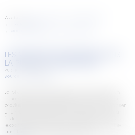
Vous êtes ici :
Accueil
Entreprises
Marketing et ventes
Publicité/ marketing
Les mentions sanitaires dans la publicité alimentaire
LES MENTIONS SANITAIRES DANS
LA PUBLICITÉ ALIMENTAIRE
Publié le :
05/03/2007
Source :
www.eurojuris.fr
La loi du 9 août 2004 a prévu que les annonceurs
faisant diffuser une publicité pour la plupart des
produits alimentaires devraient, au choix :- apposer
une mention sanitaire sur leur message- verser à
l'administration fiscale une contribution de 1,5 % sur
les sommes nettes investies dans leur campagne.Il
aura fallu deux ans et demi pour que le...