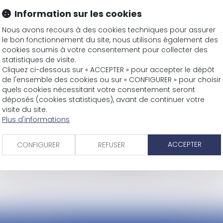
Information sur les cookies
Nous avons recours à des cookies techniques pour assurer
le bon fonctionnement du site, nous utilisons également des
cookies soumis à votre consentement pour collecter des
statistiques de visite.
Cliquez ci-dessous sur « ACCEPTER » pour accepter le dépôt
de l'ensemble des cookies ou sur « CONFIGURER » pour choisir
entaire
quels cookies nécessitant votre consentement seront
déposés (cookies statistiques), avant de continuer votre
visite du site.
Plus d'informations
ACCEPTER
CONFIGURER
REFUSER
<<
<
1
2
3
4
>
>>