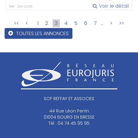
Voir le détail
Réf. : EN-00115
<<
<
1
2
3
4
5
6
7
...
>
>>
TOUTES LES ANNONCES
SCP REFFAY ET ASSOCIES
44 Rue Léon Perrin
01004 BOURG EN BRESSE
Tél : 04 74 45 95 95