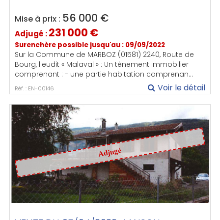
56 000
€
Mise à prix :
231 000
€
Adjugé :
Surenchère possible jusqu'au : 09/09/2022
Sur la Commune de MARBOZ (01581) 2240, Route de
Bourg, lieudit « Malaval » : Un tènement immobilier
comprenant : - une partie habitation comprenan...
Voir le détail
Réf. : EN-00146
Adjugé