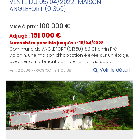
VENTE DU 05/04/2022 : MAISON -
ANGLEFORT (01350)
100 000
€
Mise à prix :
151 000
€
Adjugé :
Surenchère possible jusqu'au : 15/04/2022
Commune de ANGLEFORT (01350), 89 Chemin Pré
Dalphin, Une maison d’habitation élevée sur un étage,
avec terrain attenant comprenant : - au sou...
Voir le détail
Réf. : 210586 PHR/CG/CC - EN-00139
Adjugé